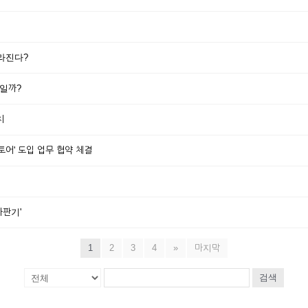
사라진다?
곳일까?
치
토어' 도입 업무 협약 체결
자판기'
1
2
3
4
»
마지막
검색