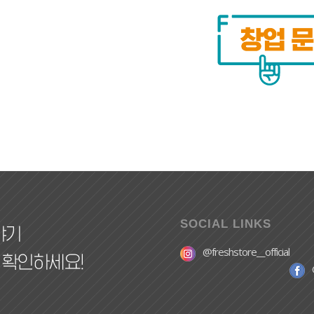
SOCIAL LINKS
@freshstore__official