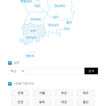
충청남도
대전
경상북도
대구
전라북도
울산
경상남도
부산
광주
전라남도
제주도
검색
검색
시도별 지점 안내
전체
서울
부산
대구
인천
광주
대전
울산