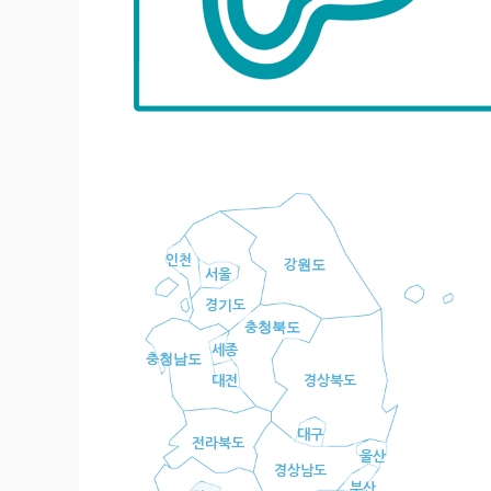
인천
강원도
서울
경기도
충청북도
세종
충청남도
대전
경상북도
대구
전라북도
울산
경상남도
부산