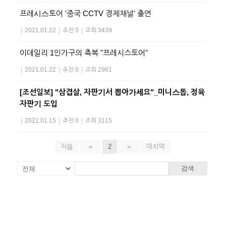
프레시스토어 '중국 CCTV 경제채널' 출연
|
2021.01.22
|
추천 0
|
조회 3439
이데일리 1인가구의 축복 "프레시스토어"
|
2021.01.22
|
추천 0
|
조회 2961
[조선일보] "삼겹살, 자판기서 뽑아가세요"_미니스톱, 정육
자판기 도입
|
2021.01.15
|
추천 0
|
조회 3115
처음
«
2
»
마지막
검색