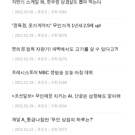
자판기 스케일 봐, 한우랑 삼겹살도 뽑아 먹는다
|
2021.02.05
|
추천 0
|
조회 3262
"정육점, 옷가게까지" 무인가게 1년새 2.5배 up!
|
2021.01.29
|
추천 0
|
조회 3678
편의점 정육 자판기! 새벽에서도 고기를 살 수 있다고?!
|
2021.01.29
|
추천 0
|
조회 3270
프레시스토어 MBC 생방송 오늘 아침 데뷔
|
2021.01.29
|
추천 0
|
조회 3168
<조선일보> 무인매장 지키는 AI, 단골은 성형해도 알아봐
|
2021.01.29
|
추천 0
|
조회 2834
채널 A_황금나침반 '무인 상점의 하루는?'
|
2021.01.22
|
추천 0
|
조회 3372