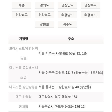
세종
경기도
경상남도
경상북도
전라남도
전라북도
충청남도
충청북도
강원도
제주도
지점명
주소
프레시스토어 강남직
서울 서초구 사평대로 56길 12, 1층
영점
미니스톱 종암베로니
서울 성북구 화랑로 1길 7 (하월곡동, 베로니스)
스점
미니스톱 장안장평점
서울 동대문구 장한로18길 40 (장안동)
대구 산격점
대구광역시 북구 동북로 184
홍대점
서울특별시 마포구 동교동 176-12