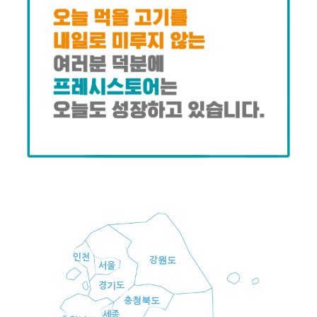
인천
강원도
서울
경기도
충청북도
세종