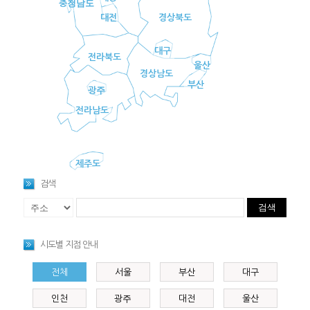
충청남도
대전
경상북도
대구
전라북도
울산
경상남도
부산
광주
전라남도
제주도
검색
검색
시도별 지점 안내
전체
서울
부산
대구
인천
광주
대전
울산