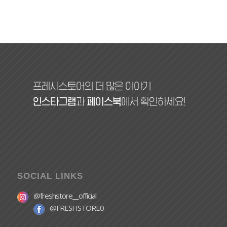
SOCIAL LINKS
@freshstore__official
@FRESHSTORE0