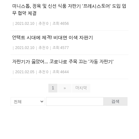
미니스톱, 정육 및 신선 식품 자판기 '프레시스토어' 도입 업
무 협약 체결
|
2021.02.10
|
추천 0
|
조회 4656
언택트 시대에 제격! 비대면 이색 자판기
|
2021.02.10
|
추천 0
|
조회 4577
자판기가 옳았어... 코로나로 주목 끄는 '자동 자판기'
|
2021.02.05
|
추천 0
|
조회 4644
1
»
마지막
검색