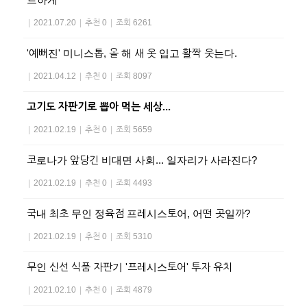
|
2021.07.20
|
추천 0
|
조회 6261
'예뻐진' 미니스톱, 올 해 새 옷 입고 활짝 웃는다.
|
2021.04.12
|
추천 0
|
조회 8097
고기도 자판기로 뽑아 먹는 세상...
|
2021.02.19
|
추천 0
|
조회 5659
코로나가 앞당긴 비대면 사회... 일자리가 사라진다?
|
2021.02.19
|
추천 0
|
조회 4493
국내 최초 무인 정육점 프레시스토어, 어떤 곳일까?
|
2021.02.19
|
추천 0
|
조회 5310
무인 신선 식품 자판기 '프레시스토어' 투자 유치
|
2021.02.10
|
추천 0
|
조회 4879