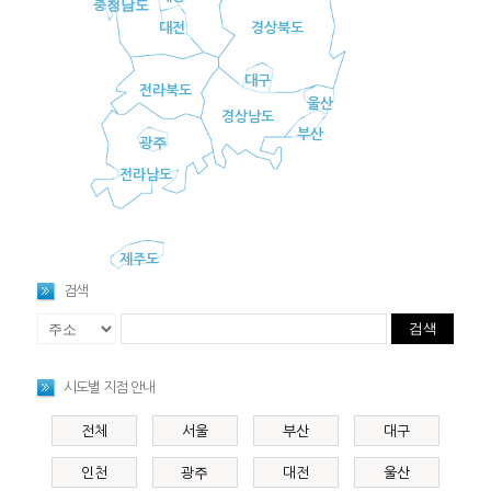
충청남도
대전
경상북도
대구
전라북도
울산
경상남도
부산
광주
전라남도
제주도
검색
검색
시도별 지점 안내
전체
서울
부산
대구
인천
광주
대전
울산